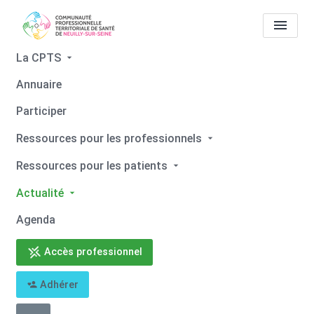
La CPTS
Annuaire
Notre actualité
La CPTS de
Participer
Neuilly sur Santexpo 2026
Ressources pour les professionnels
pour parler d'Expérience
Ressources pour les patients
Patient !
Actualité
Accueil
Notre actualité
Notre actualité
Agenda
La CPTS de Neuilly sur Santexpo 2026 pour parler d'Expérience
Patient !
Accès professionnel
Adhérer