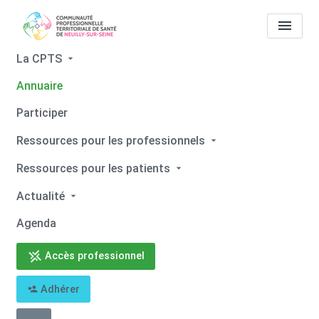
La CPTS
Annuaire
Tous les professionnels de
Participer
santé
Evelyne SAINT-PRIX
Ressources pour les professionnels
Accueil
Tous les professionnels de santé
Ressources pour les patients
Tous les professionnels de santé
Evelyne SAINT-PRIX
Actualité
Agenda
Accès professionnel
Retour
Adhérer
Evelyne SAINT-PRIX