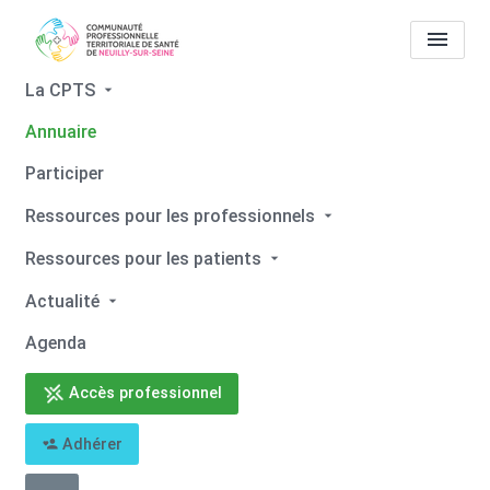
La CPTS
Annuaire
Tous les professionnels de
Participer
santé
Sarah ZENOU
Ressources pour les professionnels
Accueil
Tous les professionnels de santé
Ressources pour les patients
Tous les professionnels de santé
Sarah ZENOU
Actualité
Agenda
Accès professionnel
Retour
Adhérer
Sarah ZENOU