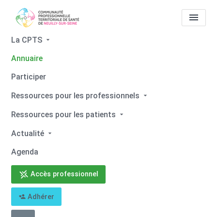
La CPTS
Annuaire
Tous les professionnels de
Participer
santé
Charles EIFERMAN
Ressources pour les professionnels
Accueil
Tous les professionnels de santé
Ressources pour les patients
Tous les professionnels de santé
Charles EIFERMAN
Actualité
Agenda
Accès professionnel
Retour
Adhérer
Charles EIFERMAN