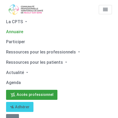
La CPTS
Annuaire
Tous les professionnels de
Participer
santé
Elodie BRYNAERT
Ressources pour les professionnels
Accueil
Tous les professionnels de santé
Ressources pour les patients
Tous les professionnels de santé
Elodie BRYNAERT
Actualité
Agenda
Accès professionnel
Retour
Adhérer
Elodie BRYNAERT