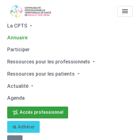
La CPTS
Annuaire
Tous les professionnels de
Participer
santé
Henri DE MOULINS
Ressources pour les professionnels
Accueil
Tous les professionnels de santé
Ressources pour les patients
Tous les professionnels de santé
Henri DE MOULINS
Actualité
Agenda
Accès professionnel
Retour
Adhérer
Henri DE MOULINS