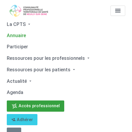
La CPTS
Annuaire
Tous les professionnels de
Participer
santé
Kevin LEFRANC
Ressources pour les professionnels
Accueil
Tous les professionnels de santé
Ressources pour les patients
Tous les professionnels de santé
Kevin LEFRANC
Actualité
Agenda
Accès professionnel
Retour
Adhérer
Kevin LEFRANC