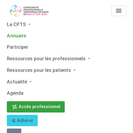
La CPTS
Annuaire
Tous les professionnels de
Participer
santé
Caroline PICHARD DE
Ressources pour les professionnels
MALLERAY
Ressources pour les patients
Accueil
Tous les professionnels de santé
Actualité
Tous les professionnels de santé
Caroline PICHARD DE MALLERAY
Agenda
Accès professionnel
Adhérer
Retour