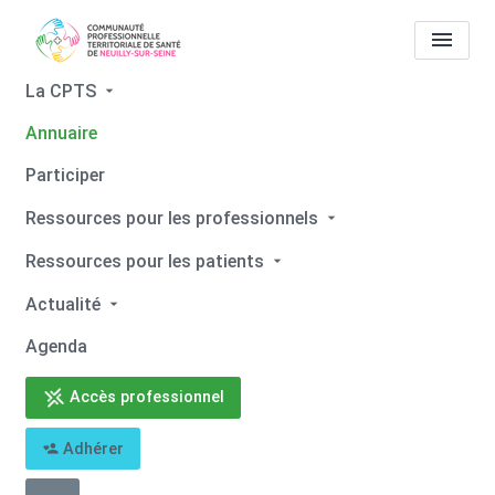
La CPTS
Annuaire
Tous les professionnels de
Participer
santé
Célia SELLAM
Ressources pour les professionnels
Accueil
Tous les professionnels de santé
Ressources pour les patients
Tous les professionnels de santé
Célia SELLAM
Actualité
Agenda
Accès professionnel
Retour
Adhérer
Célia SELLAM