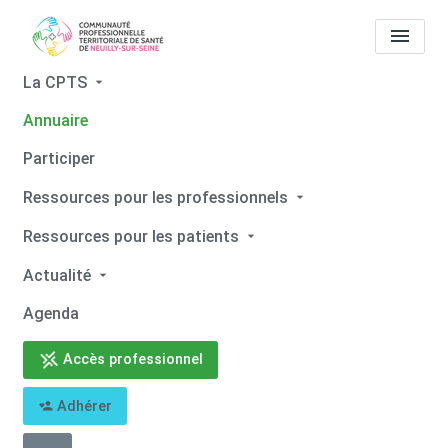
La CPTS
Annuaire
Tous les professionnels de
Participer
santé
Benjamin SELLAM
Ressources pour les professionnels
Accueil
Tous les professionnels de santé
Ressources pour les patients
Tous les professionnels de santé
Benjamin SELLAM
Actualité
Agenda
Accès professionnel
Retour
Adhérer
Benjamin SELLAM