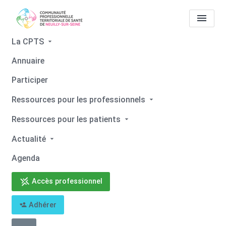
La CPTS
Annuaire
APH - Centre Chirurgie de la
Participer
Femme (Clinique Ambroise
Ressources pour les professionnels
Paré Hartmann)
Ressources pour les patients
Accueil
Actualité
APH - Centre Chirurgie de la Femme (Clinique Ambroise Paré
Hartmann)
Agenda
Accès professionnel
Adhérer
Retour