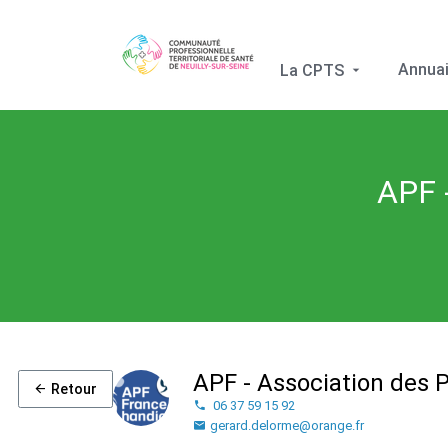
Annuai
La CPTS
APF 
APF - Association des 
Retour
06 37 59 15 92
gerard.delorme@orange.fr