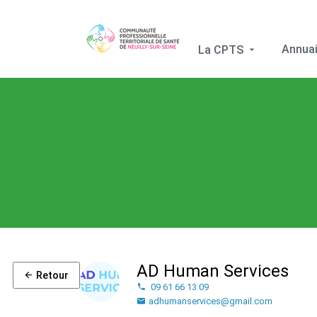
Annuai
La CPTS
AD Human Services
Retour
09 61 66 13 09
adhumanservices@gmail.com