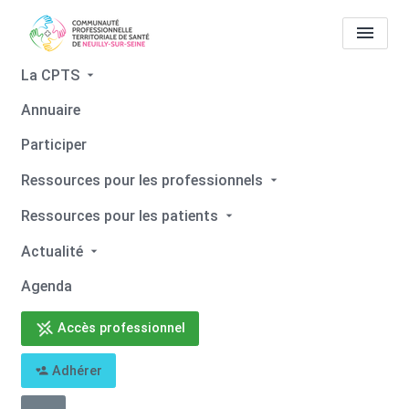
La CPTS
Annuaire
HAD Santé Service Pôle
Participer
Ouest
Ressources pour les professionnels
Accueil
HAD Santé Service Pôle Ouest
Ressources pour les patients
Actualité
Agenda
Retour
Accès professionnel
Adhérer
HAD Santé Service Pôle Ouest
01 30 31 86 86